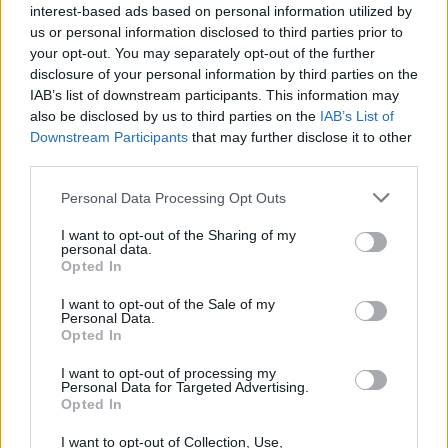
interest-based ads based on personal information utilized by
us or personal information disclosed to third parties prior to
your opt-out. You may separately opt-out of the further
disclosure of your personal information by third parties on the
IAB’s list of downstream participants. This information may
also be disclosed by us to third parties on the
IAB’s List of
Downstream Participants
that may further disclose it to other
third parties.
Please note that this website/app uses one or more Google
Personal Data Processing Opt Outs
services and may gather and store information including but
not limited to your visit or usage behaviour. You may click to
I want to opt-out of the Sharing of my
personal data.
grant or deny consent to Google and its third-party tags to
Opted In
use your data for below specified purposes in below Google
consent section.
I want to opt-out of the Sale of my
Personal Data.
Κλείστε το ραντεβού σας on
Opted In
line
I want to opt-out of processing my
Personal Data for Targeted Advertising.
Opted In
Όνομα
*
I want to opt-out of Collection, Use,